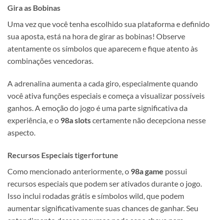
Gira as Bobinas
Uma vez que você tenha escolhido sua plataforma e definido
sua aposta, está na hora de girar as bobinas! Observe
atentamente os símbolos que aparecem e fique atento às
combinações vencedoras.
A adrenalina aumenta a cada giro, especialmente quando
você ativa funções especiais e começa a visualizar possíveis
ganhos. A emoção do jogo é uma parte significativa da
experiência, e o
98a slots
certamente não decepciona nesse
aspecto.
Recursos Especiais tigerfortune
Como mencionado anteriormente, o
98a game
possui
recursos especiais que podem ser ativados durante o jogo.
Isso inclui rodadas grátis e símbolos wild, que podem
aumentar significativamente suas chances de ganhar. Seu