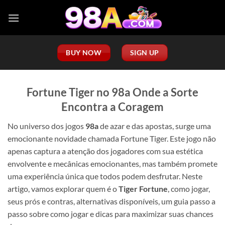
Skip
to
content
BUY NOW
SIGN UP
Fortune Tiger no 98a Onde a Sorte
Encontra a Coragem
No universo dos jogos
98a
de azar e das apostas, surge uma
emocionante novidade chamada Fortune Tiger. Este jogo não
apenas captura a atenção dos jogadores com sua estética
envolvente e mecânicas emocionantes, mas também promete
uma experiência única que todos podem desfrutar. Neste
artigo, vamos explorar quem é o
Tiger Fortune
, como jogar,
seus prós e contras, alternativas disponíveis, um guia passo a
passo sobre como jogar e dicas para maximizar suas chances