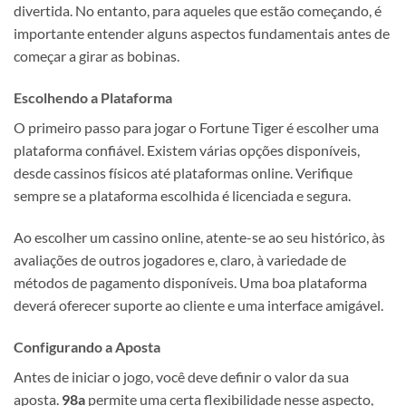
divertida. No entanto, para aqueles que estão começando, é
importante entender alguns aspectos fundamentais antes de
começar a girar as bobinas.
Escolhendo a Plataforma
O primeiro passo para jogar o Fortune Tiger é escolher uma
plataforma confiável. Existem várias opções disponíveis,
desde cassinos físicos até plataformas online. Verifique
sempre se a plataforma escolhida é licenciada e segura.
Ao escolher um cassino online, atente-se ao seu histórico, às
avaliações de outros jogadores e, claro, à variedade de
métodos de pagamento disponíveis. Uma boa plataforma
deverá oferecer suporte ao cliente e uma interface amigável.
Configurando a Aposta
Antes de iniciar o jogo, você deve definir o valor da sua
aposta.
98a
permite uma certa flexibilidade nesse aspecto,