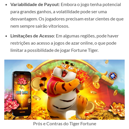
Variabilidade de Payout
: Embora o jogo tenha potencial
para grandes ganhos, a volatilidade pode ser uma
desvantagem. Os jogadores precisam estar cientes de que
nem sempre sairão vitoriosos.
Limitações de Acesso
: Em algumas regiões, pode haver
restrições ao acesso a jogos de azar online, o que pode
limitar a possibilidade de jogar Fortune Tiger.
Prós e Contras do Tiger Fortune