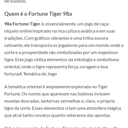
de sucesso.
Quem é o Fortune Tiger 98a
98a Fortune Tiger
é, essencialmente, um jogo de caça-
níqueis online inspirado na rica cultura asiática e em suas
tradições. Com gráficos vibrantes e uma trilha sonora
cativante, ele transporta os jogadores para um mundo onde a
sorte e a prosperidade são simbolizadas por um majestoso
tigre. Este jogo utiliza elementos da mitologia e simbolismo
oriental, onde o tigre representa força, coragem e boa
fortunaA Temática do Jogo
A temática oriental é amplamente explorada no Tiger
Fortune. Os ícones que aparecem nas bobinas incluem
moedas douradas, lanternas vermelhas e, claro, o próprio
tigre da sorte. Esses elementos criam uma atmosfera mágica
que atrai tanto novatos quanto veteranos das apostas.