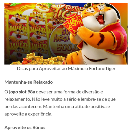
Dicas para Aproveitar ao Máximo o FortuneTiger
Mantenha-se Relaxado
O
jogo slot 98a
deve ser uma forma de diversão e
relaxamento. Não leve muito a sério e lembre-se de que
perdas acontecem. Mantenha uma atitude positiva e
aproveite a experiência.
Aproveite os Bônus