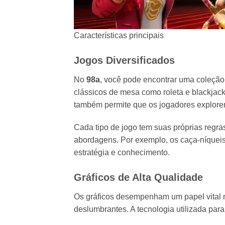
Características principais
Jogos Diversificados
No
98a
, você pode encontrar uma coleção
clássicos de mesa como roleta e blackjack
também permite que os jogadores explorem 
Cada tipo de jogo tem suas próprias regra
abordagens. Por exemplo, os caça-níquei
estratégia e conhecimento.
Gráficos de Alta Qualidade
Os gráficos desempenham um papel vital n
deslumbrantes. A tecnologia utilizada par