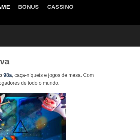
AME
BONUS
CASSINO
iva
no
98a
, caça-níqueis e jogos de mesa. Com
 jogadores de todo o mundo.