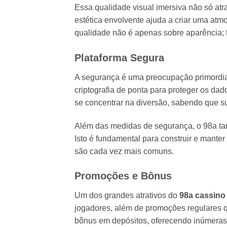
Essa qualidade visual imersiva não só at
estética envolvente ajuda a criar uma atm
qualidade não é apenas sobre aparência; t
Plataforma Segura
A segurança é uma preocupação primordial
criptografia de ponta para proteger os da
se concentrar na diversão, sabendo que s
Além das medidas de segurança, o 98a tam
Isto é fundamental para construir e mant
são cada vez mais comuns.
Promoções e Bônus
Um dos grandes atrativos do
98a cassin
jogadores, além de promoções regulares q
bônus em depósitos, oferecendo inúmeras