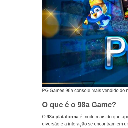
PG Games 98a console mais vendido do
O que é o 98a Game?
O
98a plataforma
é muito mais do que ap
diversão e a interação se encontram em u