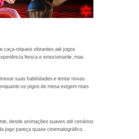
 caça-níqueis vibrantes até jogos
experiência fresca e emocionante, mas
imorar suas habilidades e tentar novas
 enquanto os jogos de mesa exigem mais
ente, desde animações suaves até cenários
da jogo pareça quase cinematográfico.