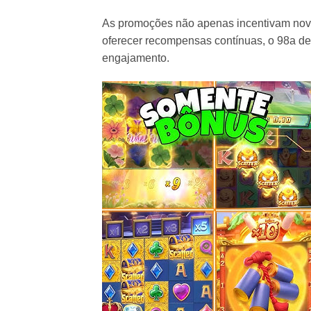
As promoções não apenas incentivam novo
oferecer recompensas contínuas, o 98a dem
engajamento.