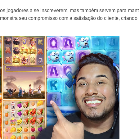
s jogadores a se inscreverem, mas também servem para manter
onstra seu compromisso com a satisfação do cliente, criando u