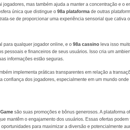
rai jogadores, mas também ajuda a manter a concentração e o e
osfera única que distingue o
98a plataforma
de outras plataform
rata-se de proporcionar uma experiência sensorial que cativa o
 para qualquer jogador online, e o
98a cassino
leva isso muito
dos pessoais e financeiros de seus usuários. Isso cria um amb
uas informações estão seguras.
bém implementa práticas transparentes em relação a transações
er a confiança dos jogadores, especialmente em um mundo ond
o Game
são suas promoções e bônus generosos. A plataforma o
ue mantêm o engajamento dos usuários. Essas ofertas podem v
 oportunidades para maximizar a diversão e potencialmente a