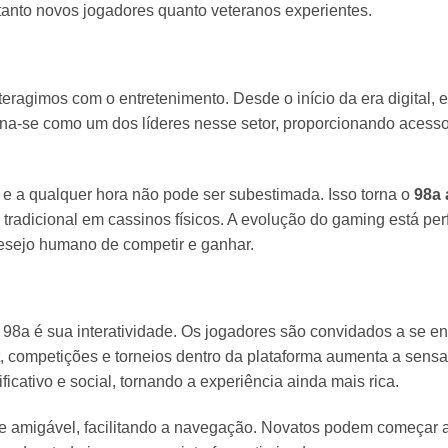
tanto novos jogadores quanto veteranos experientes.
eragimos com o entretenimento. Desde o início da era digital,
na-se como um dos líderes nesse setor, proporcionando acess
 e a qualquer hora não pode ser subestimada. Isso torna o
98a
tradicional em cassinos físicos. A evolução do gaming está pe
sejo humano de competir e ganhar.
o 98a é sua interatividade. Os jogadores são convidados a se 
at, competições e torneios dentro da plataforma aumenta a se
icativo e social, tornando a experiência ainda mais rica.
o e amigável, facilitando a navegação. Novatos podem começar 