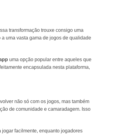
 essa transformação trouxe consigo uma
o a uma vasta gama de jogos de qualidade
 app
uma opção popular entre aqueles que
rfeitamente encapsulada nesta plataforma,
envolver não só com os jogos, mas também
nsação de comunidade e camaradagem. Isso
a jogar facilmente, enquanto jogadores