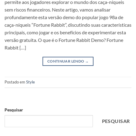
permite aos jogadores explorar o mundo dos caça-níqueis
sem riscos financeiros. Neste artigo, vamos analisar
profundamente esta versão demo do popular jogo 98a de
caça-níqueis “Fortune Rabbit”, discutindo suas características
principais, como jogar e os benefícios de experimentar esta
versão gratuita. O que é o Fortune Rabbit Demo? Fortune
Rabbit […]
CONTINUAR LENDO
→
Postado em
Style
Pesquisar
PESQUISAR