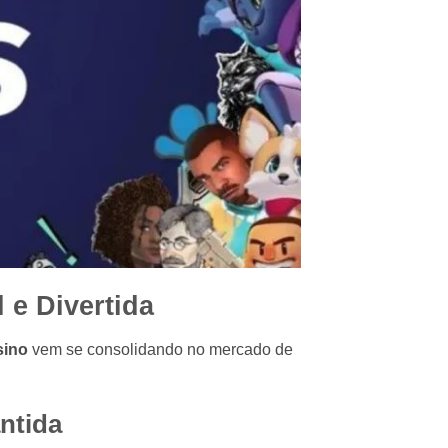
 e Divertida
sino
vem se consolidando no mercado de
ntida