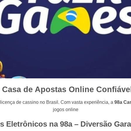
 Casa de Apostas Online Confiável
icença de cassino no Brasil. Com vasta experiência, a
98a Ca
jogos online
s Eletrônicos na 98a – Diversão Gara