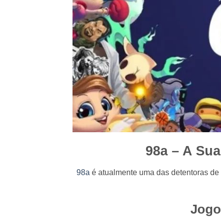
98a – A Sua
98a
é atualmente uma das detentoras de l
Jogo