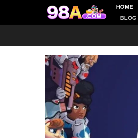
Skip
HOME
to
BLOG
content